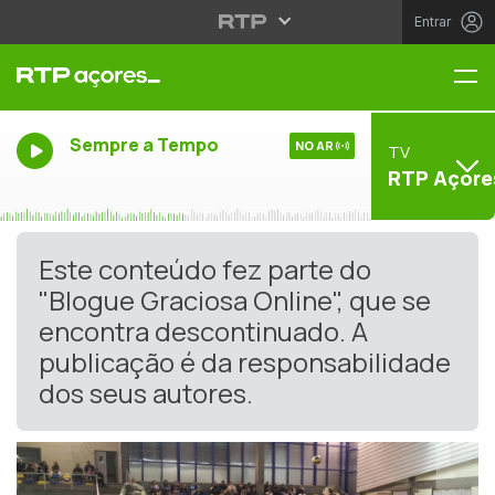
Entrar
Me
Sempre a Tempo
NO AR
TV
RTP Açore
Este conteúdo fez parte do
"Blogue Graciosa Online", que se
encontra descontinuado. A
publicação é da responsabilidade
dos seus autores.