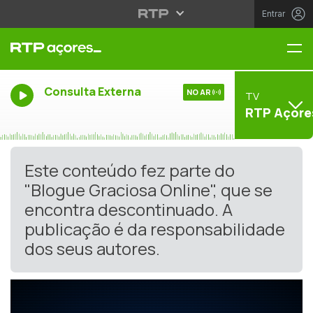
Entrar
Me
Consulta Externa
NO AR
TV
RTP Açore
Este conteúdo fez parte do
"Blogue Graciosa Online", que se
encontra descontinuado. A
publicação é da responsabilidade
dos seus autores.