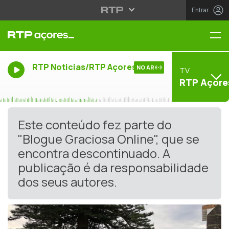
Entrar
Me
RTP Noticias/RTP Açores
NO AR
TV
RTP Açore
Este conteúdo fez parte do
"Blogue Graciosa Online", que se
encontra descontinuado. A
publicação é da responsabilidade
dos seus autores.