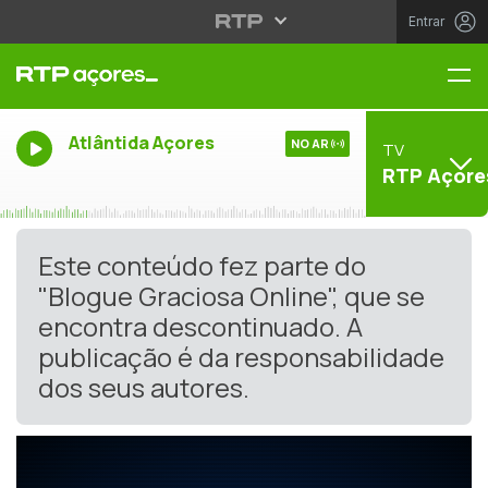
Entrar
Me
Atlântida Açores
NO AR
TV
RTP Açore
Este conteúdo fez parte do
"Blogue Graciosa Online", que se
encontra descontinuado. A
publicação é da responsabilidade
dos seus autores.