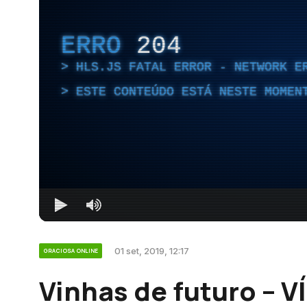
ERRO
204
HLS.JS FATAL ERROR - NETWORK E
ESTE CONTEÚDO ESTÁ NESTE MOMEN
01 set, 2019, 12:17
GRACIOSA ONLINE
Vinhas de futuro – V