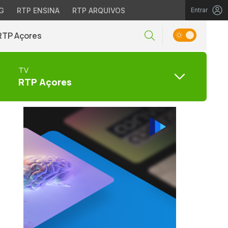
G
RTP ENSINA
RTP ARQUIVOS
Entrar
RTP Açores
TV
RTP Açores