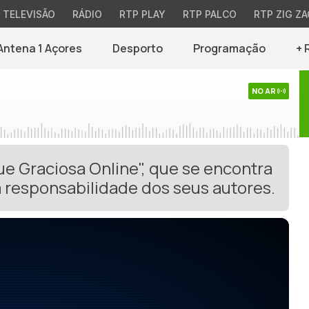
TELEVISÃO
RÁDIO
RTP PLAY
RTP PALCO
RTP ZIG ZA
Antena 1 Açores
Desporto
Programação
+ 
NO AR
ue Graciosa Online", que se encontra
 responsabilidade dos seus autores.