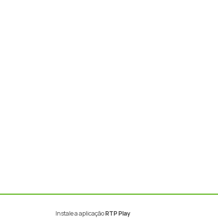
Instale a aplicação
RTP Play