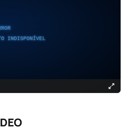
RROR
TO INDISPONÍVEL
ÍDEO