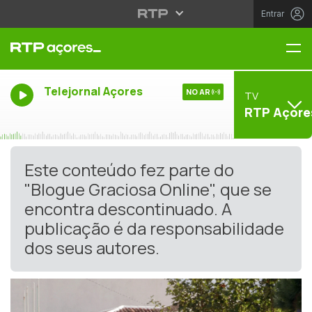
Entrar
Me
Telejornal Açores
NO AR
TV
RTP Açore
Este conteúdo fez parte do
"Blogue Graciosa Online", que se
encontra descontinuado. A
publicação é da responsabilidade
dos seus autores.