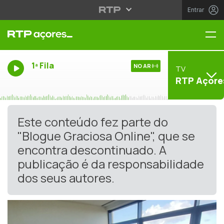
Entrar
Me
1ª Fila
NO AR
TV
RTP Açore
Este conteúdo fez parte do
"Blogue Graciosa Online", que se
encontra descontinuado. A
publicação é da responsabilidade
dos seus autores.