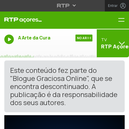
Entrar
Me
A Arte da Cura
NO AR
TV
RTP Açore
Este conteúdo fez parte do
"Blogue Graciosa Online", que se
encontra descontinuado. A
publicação é da responsabilidade
dos seus autores.