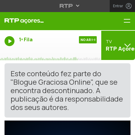
Entrar
Me
1ª Fila
NO AR
TV
RTP Açore
Este conteúdo fez parte do
"Blogue Graciosa Online", que se
encontra descontinuado. A
publicação é da responsabilidade
dos seus autores.