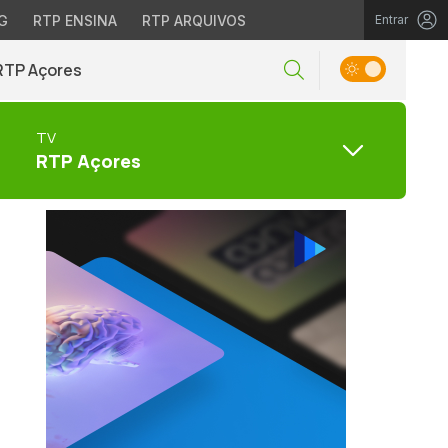
G
RTP ENSINA
RTP ARQUIVOS
Entrar
RTP Açores
TV
RTP Açores