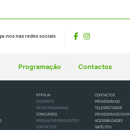
Facebook
Instagram
ga-nos nas redes sociais
Programação
Contactos
RTP PLAY
CONTACTOS
EM DIRETO
PROVEDORA DO
REVER PROGRAMAS
TELESPECTADOR
CONCURSOS
PROVEDORA DO OUVI
S
PERGUNTAS FREQUENTES
ACESSIBILIDADES
CONTACTOS
SATÉLITES