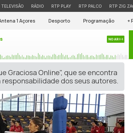
TELEVISÃO
RÁDIO
RTP PLAY
RTP PALCO
RTP ZIG ZA
Antena 1 Açores
Desporto
Programação
+ 
es
NO AR
ue Graciosa Online", que se encontra
 responsabilidade dos seus autores.