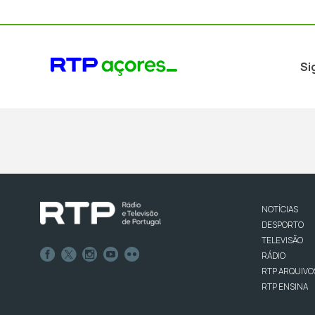
Si
NOTÍCIAS
DESPORTO
TELEVISÃO
RÁDIO
RTP ARQUIVO
RTP ENSINA