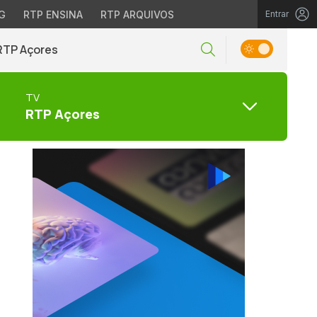
G
RTP ENSINA
RTP ARQUIVOS
Entrar
RTP Açores
TV
RTP Açores