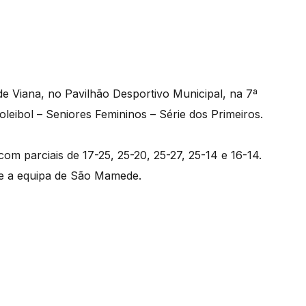
de Viana, no Pavilhão Desportivo Municipal, na 7ª
leibol – Seniores Femininos – Série dos Primeiros.
om parciais de 17-25, 25-20, 25-27, 25-14 e 16-14.
e a equipa de São Mamede.