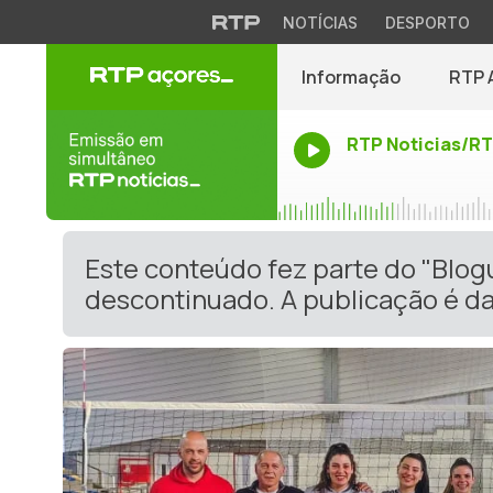
NOTÍCIAS
DESPORTO
Informação
RTP 
RTP Noticias/R
Este conteúdo fez parte do "Blog
descontinuado. A publicação é da