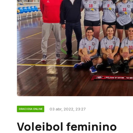
03 abr, 2022, 23:27
GRACIOSA ONLINE
Voleibol feminino