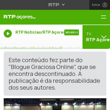
Entrar
Me
RTP Noticias/RTP Açores
NO AR
TV
RTP Açore
Este conteúdo fez parte do
"Blogue Graciosa Online", que se
encontra descontinuado. A
publicação é da responsabilidade
dos seus autores.