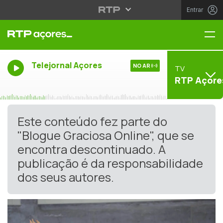
Entrar
Me
Telejornal Açores
NO AR
TV
RTP Açore
Este conteúdo fez parte do
"Blogue Graciosa Online", que se
encontra descontinuado. A
publicação é da responsabilidade
dos seus autores.