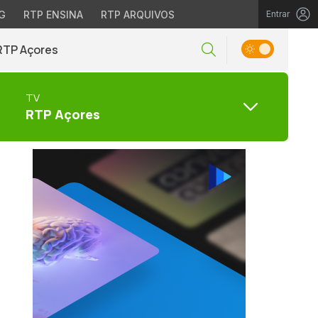
G
RTP ENSINA
RTP ARQUIVOS
Entrar
RTP Açores
TV
RTP Açores