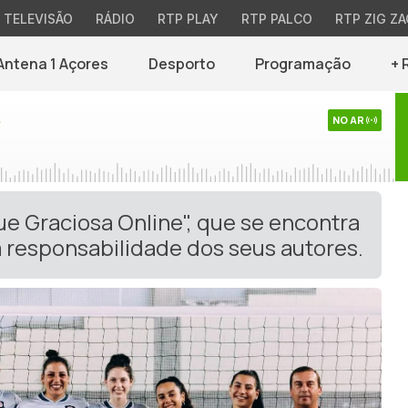
TELEVISÃO
RÁDIO
RTP PLAY
RTP PALCO
RTP ZIG ZA
Antena 1 Açores
Desporto
Programação
+ 
s
NO AR
ue Graciosa Online", que se encontra
 responsabilidade dos seus autores.