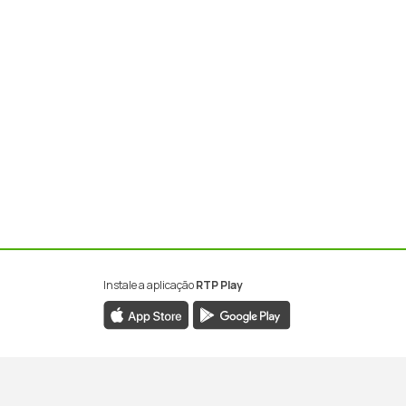
Instale a aplicação
RTP Play