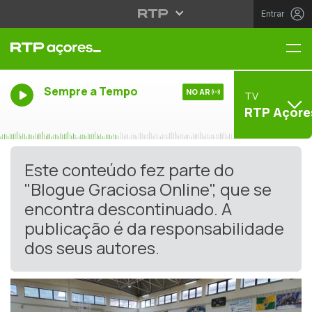
Entrar
Me
Sempre a Tempo
NO AR
TV
RTP Açore
Este conteúdo fez parte do
"Blogue Graciosa Online", que se
encontra descontinuado. A
publicação é da responsabilidade
dos seus autores.