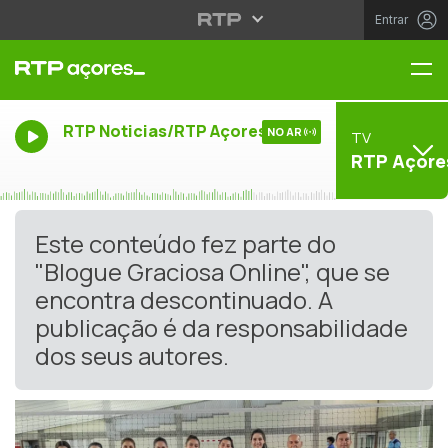
Entrar
Me
RTP Noticias/RTP Açores
NO AR
TV
RTP Açore
Este conteúdo fez parte do
"Blogue Graciosa Online", que se
encontra descontinuado. A
publicação é da responsabilidade
dos seus autores.