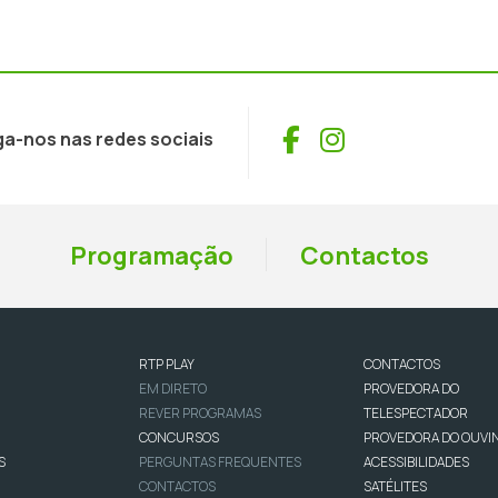
Facebook
Instagram
ga-nos nas redes sociais
Programação
Contactos
RTP PLAY
CONTACTOS
EM DIRETO
PROVEDORA DO
REVER PROGRAMAS
TELESPECTADOR
CONCURSOS
PROVEDORA DO OUVI
S
PERGUNTAS FREQUENTES
ACESSIBILIDADES
CONTACTOS
SATÉLITES