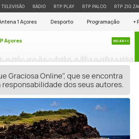
TELEVISÃO
RÁDIO
RTP PLAY
RTP PALCO
RTP ZIG ZA
Antena 1 Açores
Desporto
Programação
+ 
TP Açores
NO AR
ue Graciosa Online", que se encontra
 responsabilidade dos seus autores.