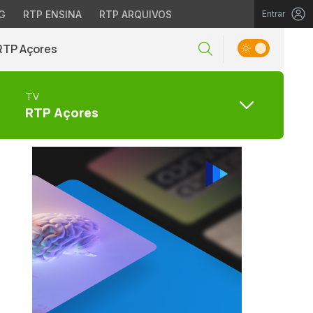
G
RTP ENSINA
RTP ARQUIVOS
Entrar
RTP Açores
TV
RTP Açores