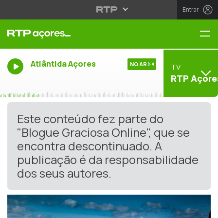
Entrar
Me
Atlântida Açores
NO AR
TV
RTP Açore
Este conteúdo fez parte do
"Blogue Graciosa Online", que se
encontra descontinuado. A
publicação é da responsabilidade
dos seus autores.