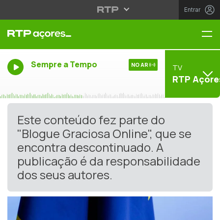
Entrar
Me
Sempre a Tempo
NO AR
TV
RTP Açore
Este conteúdo fez parte do
"Blogue Graciosa Online", que se
encontra descontinuado. A
publicação é da responsabilidade
dos seus autores.