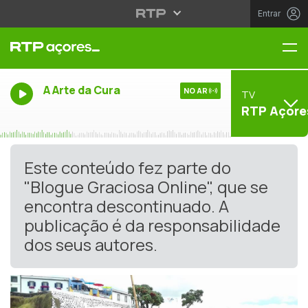
Entrar
Me
A Arte da Cura
NO AR
TV
RTP Açore
Este conteúdo fez parte do
"Blogue Graciosa Online", que se
encontra descontinuado. A
publicação é da responsabilidade
dos seus autores.