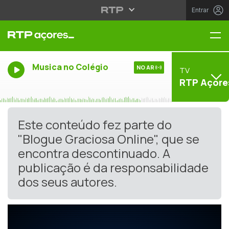
Entrar
Me
Musica no Colégio
NO AR
TV
RTP Açore
Este conteúdo fez parte do
"Blogue Graciosa Online", que se
encontra descontinuado. A
publicação é da responsabilidade
dos seus autores.