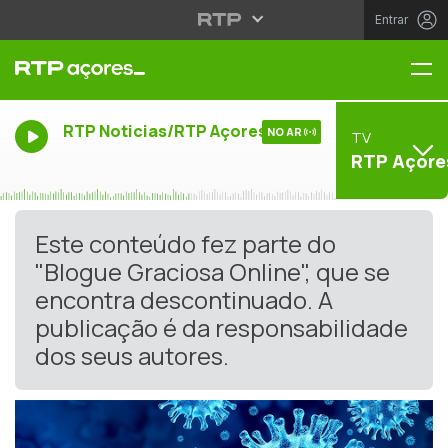
Entrar
Me
RTP Noticias/RTP Açores
NO AR
TV
RTP Açore
Este conteúdo fez parte do
"Blogue Graciosa Online", que se
encontra descontinuado. A
publicação é da responsabilidade
dos seus autores.