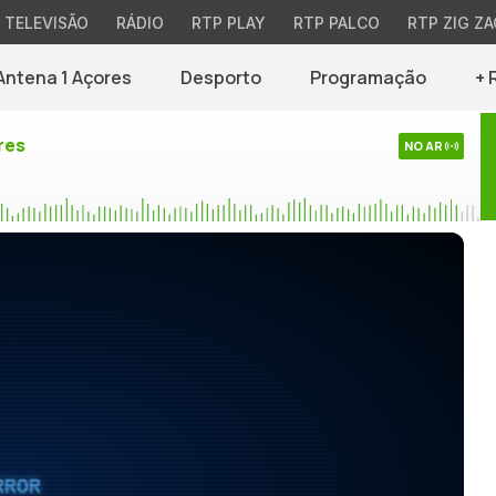
TELEVISÃO
RÁDIO
RTP PLAY
RTP PALCO
RTP ZIG ZA
Antena 1 Açores
Desporto
Programação
+ 
res
NO AR
RROR