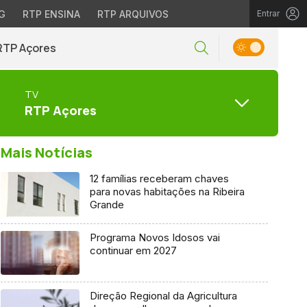
G
RTP ENSINA
RTP ARQUIVOS
Entrar
RTP Açores
TV
RTP Açores
Mais Notícias
12 famílias receberam chaves
para novas habitações na Ribeira
Grande
Programa Novos Idosos vai
continuar em 2027
Direção Regional da Agricultura