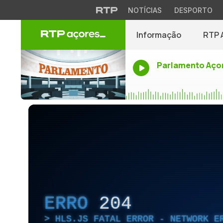
NOTÍCIAS
DESPORTO
Informação
RTP 
Parlamento Aço
ERRO
204
HLS.JS FATAL ERROR - NETWORK E