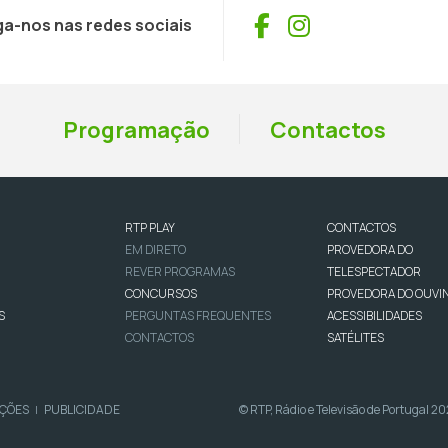
Facebook
Instagram
ga-nos nas redes sociais
Programação
Contactos
RTP PLAY
CONTACTOS
EM DIRETO
PROVEDORA DO
REVER PROGRAMAS
TELESPECTADOR
CONCURSOS
PROVEDORA DO OUVI
S
PERGUNTAS FREQUENTES
ACESSIBILIDADES
CONTACTOS
SATÉLITES
IÇÕES
PUBLICIDADE
© RTP, Rádio e Televisão de Portugal 2
|