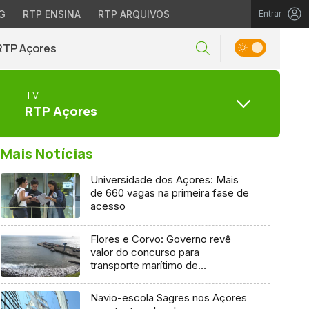
G
RTP ENSINA
RTP ARQUIVOS
Entrar
RTP Açores
TV
RTP Açores
Mais Notícias
Universidade dos Açores: Mais
de 660 vagas na primeira fase de
acesso
Flores e Corvo: Governo revê
valor do concurso para
transporte marítimo de
mercadoria
Navio-escola Sagres nos Açores