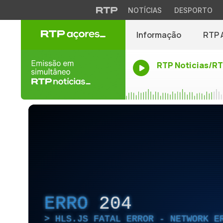
NOTÍCIAS
DESPORTO
Informação
RTP 
RTP Noticias/R
ERRO
204
HLS.JS FATAL ERROR - NETWORK E