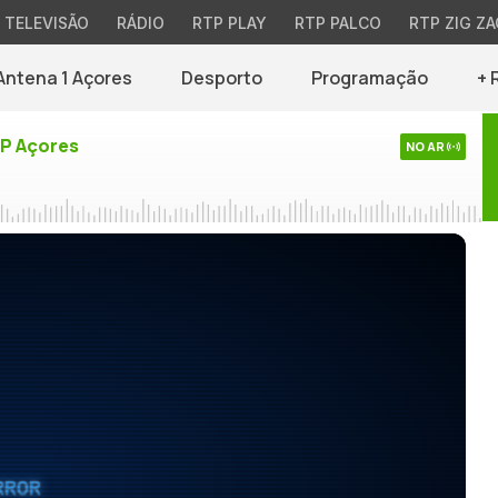
TELEVISÃO
RÁDIO
RTP PLAY
RTP PALCO
RTP ZIG ZA
Antena 1 Açores
Desporto
Programação
+ 
TP Açores
NO AR
RROR