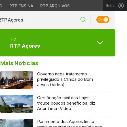
G
RTP ENSINA
RTP ARQUIVOS
Entrar
RTP Açores
TV
RTP Açores
Mais Notícias
Governo nega tratamento
privilegiado à Clínica do Bom
Jesus (Vídeo)
Certificação civil das Lajes
trouxe poucos benefícios, diz
Artur Lima (Vídeo)
Parlamento dos Açores limita
taxas moderadoras da saúde aos