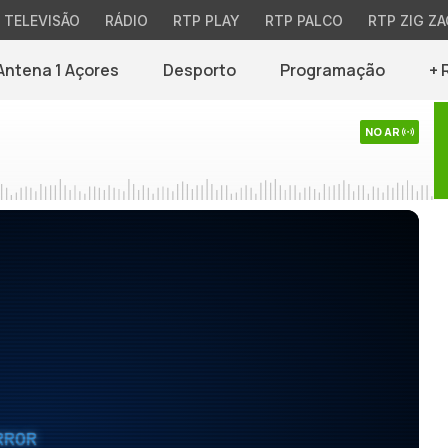
TELEVISÃO
RÁDIO
RTP PLAY
RTP PALCO
RTP ZIG ZA
Antena 1 Açores
Desporto
Programação
+ 
NO AR
RROR