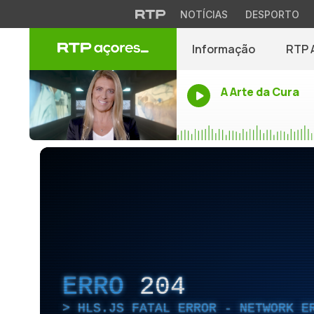
NOTÍCIAS
DESPORTO
Informação
RTP 
A Arte da Cura
ERRO
204
HLS.JS FATAL ERROR - NETWORK E