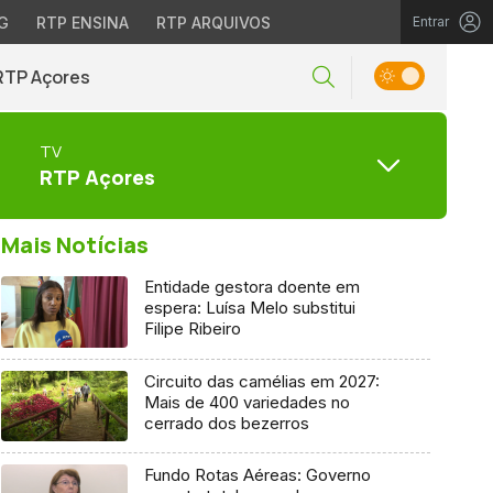
G
RTP ENSINA
RTP ARQUIVOS
Entrar
RTP Açores
TV
RTP Açores
Mais Notícias
Entidade gestora doente em
espera: Luísa Melo substitui
Filipe Ribeiro
Circuito das camélias em 2027:
Mais de 400 variedades no
cerrado dos bezerros
Fundo Rotas Aéreas: Governo