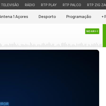
TELEVISÃO
RÁDIO
RTP PLAY
RTP PALCO
RTP ZIG ZA
Antena 1 Açores
Desporto
Programação
+ 
NO AR
RROR