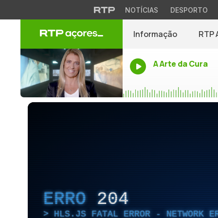
NOTÍCIAS
DESPORTO
Informação
RTP 
A Arte da Cura
ERRO
204
HLS.JS FATAL ERROR - NETWORK E