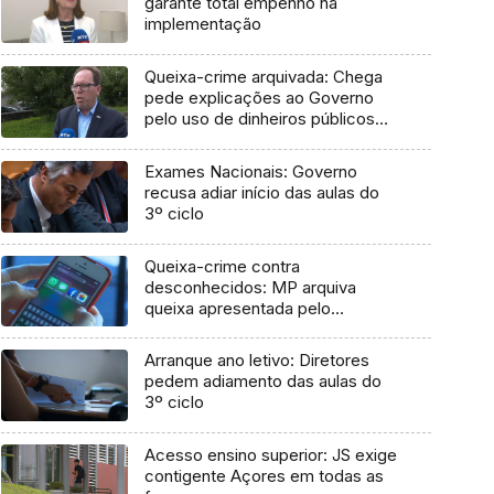
garante total empenho na
implementação
Queixa-crime arquivada: Chega
pede explicações ao Governo
pelo uso de dinheiros públicos
em processo judicial
Exames Nacionais: Governo
recusa adiar início das aulas do
3º ciclo
Queixa-crime contra
desconhecidos: MP arquiva
queixa apresentada pelo
Governo em 2021
Arranque ano letivo: Diretores
pedem adiamento das aulas do
3º ciclo
Acesso ensino superior: JS exige
contigente Açores em todas as