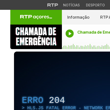
NOTÍCIAS
DESPORTO
Informação
RTP 
Chamada de Eme
ERRO
204
HLS.JS FATAL ERROR - NETWORK E