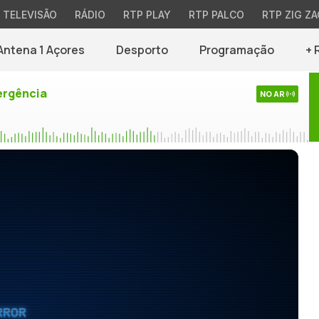
TELEVISÃO
RÁDIO
RTP PLAY
RTP PALCO
RTP ZIG ZA
Antena 1 Açores
Desporto
Programação
+ 
rgência
NO AR
RROR