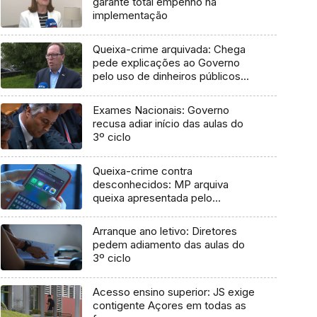
garante total empenho na
implementação
Queixa-crime arquivada: Chega
pede explicações ao Governo
pelo uso de dinheiros públicos
em processo judicial
Exames Nacionais: Governo
recusa adiar início das aulas do
3º ciclo
Queixa-crime contra
desconhecidos: MP arquiva
queixa apresentada pelo
Governo em 2021
Arranque ano letivo: Diretores
pedem adiamento das aulas do
3º ciclo
Acesso ensino superior: JS exige
contigente Açores em todas as