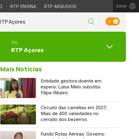
G
RTP ENSINA
RTP ARQUIVOS
Entrar
RTP Açores
TV
RTP Açores
Mais Notícias
Entidade gestora doente em
espera: Luísa Melo substitui
Filipe Ribeiro
Circuito das camélias em 2027:
Mais de 400 variedades no
cerrado dos bezerros
Fundo Rotas Aéreas: Governo