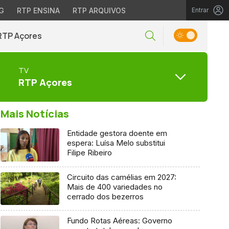
G
RTP ENSINA
RTP ARQUIVOS
Entrar
RTP Açores
TV
RTP Açores
Mais Notícias
Entidade gestora doente em
espera: Luísa Melo substitui
Filipe Ribeiro
Circuito das camélias em 2027:
Mais de 400 variedades no
cerrado dos bezerros
Fundo Rotas Aéreas: Governo