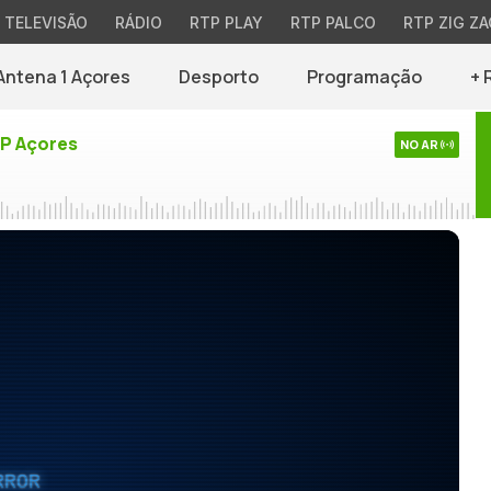
TELEVISÃO
RÁDIO
RTP PLAY
RTP PALCO
RTP ZIG ZA
Antena 1 Açores
Desporto
Programação
+ 
TP Açores
NO AR
RROR