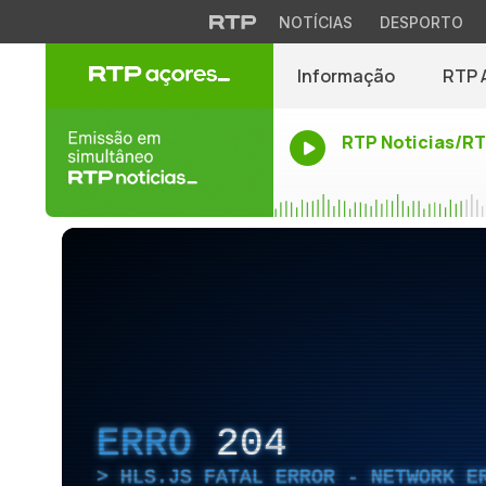
NOTÍCIAS
DESPORTO
Informação
RTP 
RTP Noticias/R
ERRO
204
HLS.JS FATAL ERROR - NETWORK E