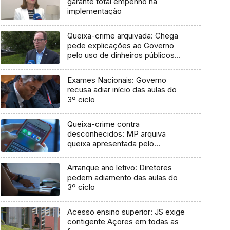
garante total empenho na
implementação
Queixa-crime arquivada: Chega
pede explicações ao Governo
pelo uso de dinheiros públicos
em processo judicial
Exames Nacionais: Governo
recusa adiar início das aulas do
3º ciclo
Queixa-crime contra
desconhecidos: MP arquiva
queixa apresentada pelo
Governo em 2021
Arranque ano letivo: Diretores
pedem adiamento das aulas do
3º ciclo
Acesso ensino superior: JS exige
contigente Açores em todas as