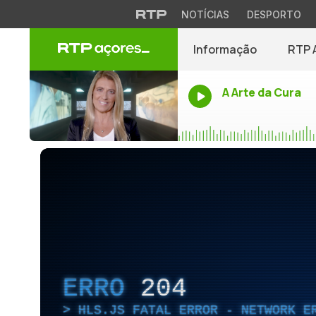
NOTÍCIAS
DESPORTO
Informação
RTP 
A Arte da Cura
ERRO
204
HLS.JS FATAL ERROR - NETWORK E