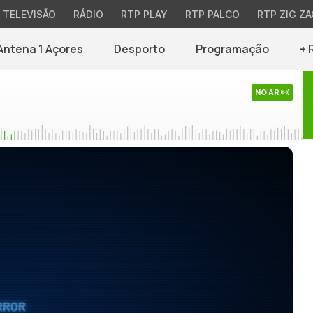
TELEVISÃO
RÁDIO
RTP PLAY
RTP PALCO
RTP ZIG ZA
Antena 1 Açores
Desporto
Programação
+ 
NO AR
RROR