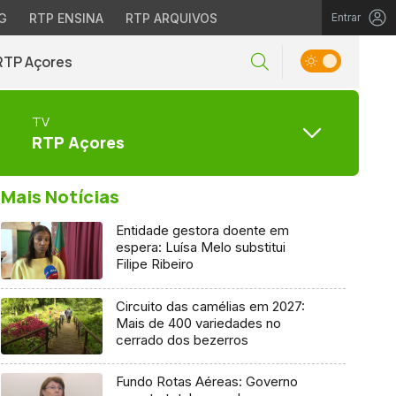
G
RTP ENSINA
RTP ARQUIVOS
Entrar
RTP Açores
TV
RTP Açores
Mais Notícias
Entidade gestora doente em
espera: Luísa Melo substitui
Filipe Ribeiro
Circuito das camélias em 2027:
Mais de 400 variedades no
cerrado dos bezerros
Fundo Rotas Aéreas: Governo