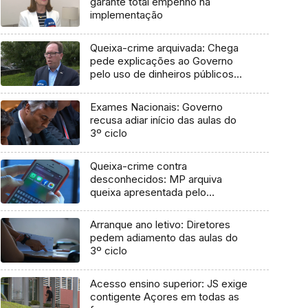
garante total empenho na
implementação
Queixa-crime arquivada: Chega
pede explicações ao Governo
pelo uso de dinheiros públicos
em processo judicial
Exames Nacionais: Governo
recusa adiar início das aulas do
3º ciclo
Queixa-crime contra
desconhecidos: MP arquiva
queixa apresentada pelo
Governo em 2021
Arranque ano letivo: Diretores
pedem adiamento das aulas do
3º ciclo
Acesso ensino superior: JS exige
contigente Açores em todas as