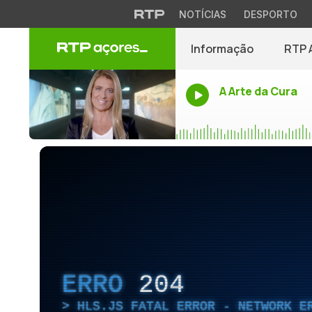
NOTÍCIAS
DESPORTO
Informação
RTP 
A Arte da Cura
ERRO
204
HLS.JS FATAL ERROR - NETWORK E