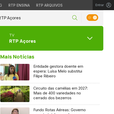
G
RTP ENSINA
RTP ARQUIVOS
Entrar
RTP Açores
TV
RTP Açores
Mais Notícias
Entidade gestora doente em
espera: Luísa Melo substitui
Filipe Ribeiro
Circuito das camélias em 2027:
Mais de 400 variedades no
cerrado dos bezerros
Fundo Rotas Aéreas: Governo