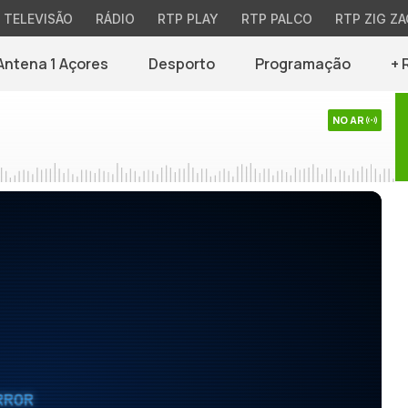
TELEVISÃO
RÁDIO
RTP PLAY
RTP PALCO
RTP ZIG ZA
Antena 1 Açores
Desporto
Programação
+ 
NO AR
RROR