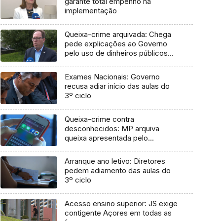
garante total empenho na
implementação
Queixa-crime arquivada: Chega
pede explicações ao Governo
pelo uso de dinheiros públicos
em processo judicial
Exames Nacionais: Governo
recusa adiar início das aulas do
3º ciclo
Queixa-crime contra
desconhecidos: MP arquiva
queixa apresentada pelo
Governo em 2021
Arranque ano letivo: Diretores
pedem adiamento das aulas do
3º ciclo
Acesso ensino superior: JS exige
contigente Açores em todas as