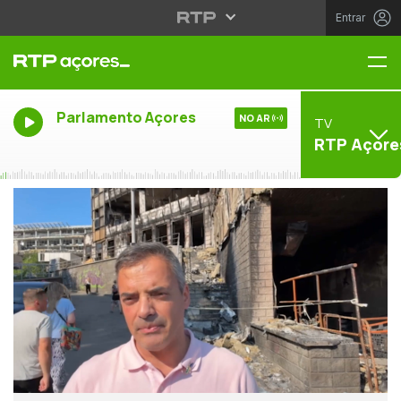
Entrar
Me
Parlamento Açores
NO AR
TV
RTP Açore