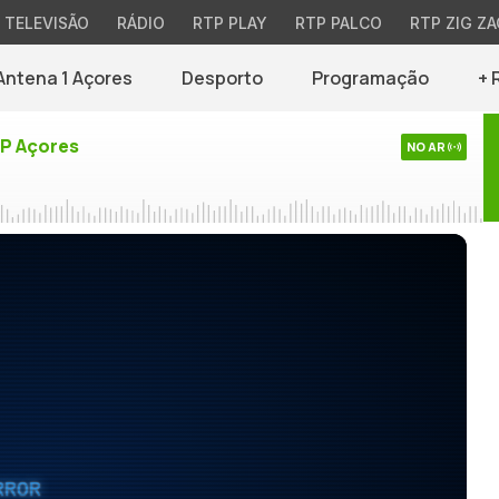
TELEVISÃO
RÁDIO
RTP PLAY
RTP PALCO
RTP ZIG ZA
Antena 1 Açores
Desporto
Programação
+ 
TP Açores
NO AR
RROR