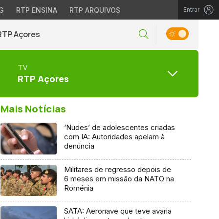
G
RTP ENSINA
RTP ARQUIVOS
Entrar
RTP Açores
TV
RTP Açores
Mais Notícias
‘Nudes’ de adolescentes criadas
com IA: Autoridades apelam à
denúncia
Militares de regresso depois de
6 meses em missão da NATO na
Roménia
SATA: Aeronave que teve avaria