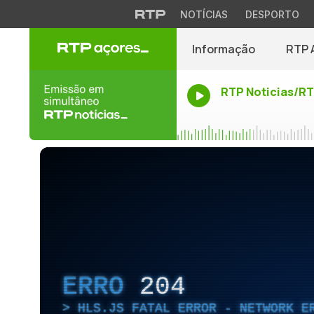
NOTÍCIAS
DESPORTO
Informação
RTP 
RTP Noticias/R
ERRO
204
HLS.JS FATAL ERROR - NETWORK E