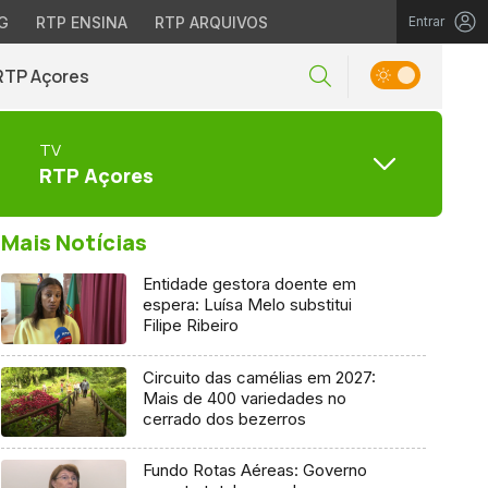
G
RTP ENSINA
RTP ARQUIVOS
Entrar
RTP Açores
TV
RTP Açores
Mais Notícias
Entidade gestora doente em
espera: Luísa Melo substitui
Filipe Ribeiro
Circuito das camélias em 2027:
Mais de 400 variedades no
cerrado dos bezerros
Fundo Rotas Aéreas: Governo