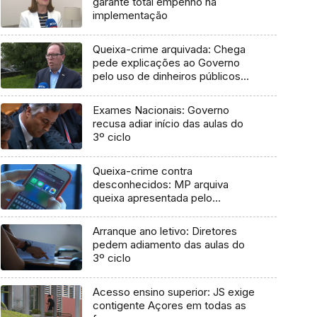
garante total empenho na
implementação
Queixa-crime arquivada: Chega
pede explicações ao Governo
pelo uso de dinheiros públicos
em processo judicial
Exames Nacionais: Governo
recusa adiar início das aulas do
3º ciclo
Queixa-crime contra
desconhecidos: MP arquiva
queixa apresentada pelo
Governo em 2021
Arranque ano letivo: Diretores
pedem adiamento das aulas do
3º ciclo
Acesso ensino superior: JS exige
contigente Açores em todas as