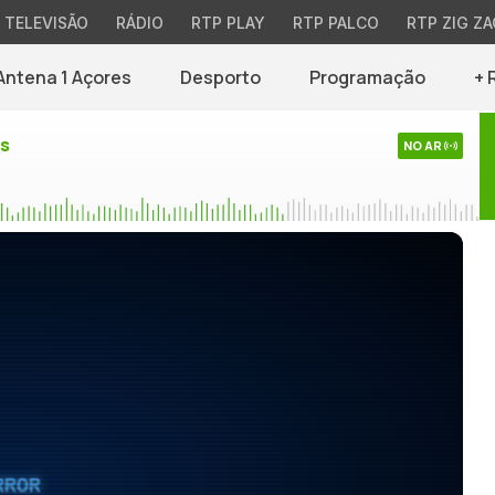
TELEVISÃO
RÁDIO
RTP PLAY
RTP PALCO
RTP ZIG ZA
Antena 1 Açores
Desporto
Programação
+ 
es
NO AR
RROR