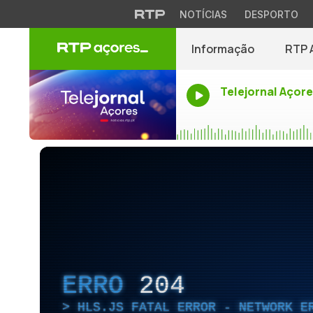
NOTÍCIAS
DESPORTO
Informação
RTP 
Telejornal Açor
ERRO
204
HLS.JS FATAL ERROR - NETWORK E