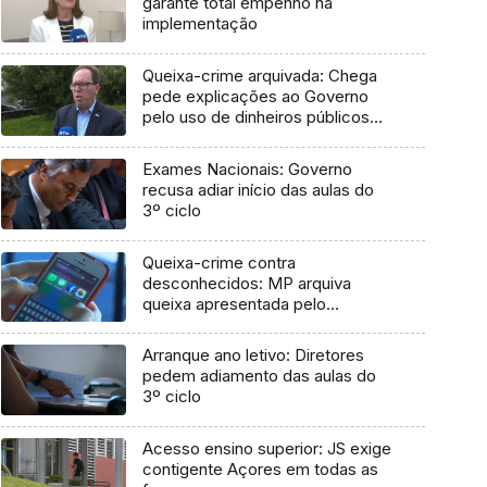
garante total empenho na
implementação
Queixa-crime arquivada: Chega
pede explicações ao Governo
pelo uso de dinheiros públicos
em processo judicial
Exames Nacionais: Governo
recusa adiar início das aulas do
3º ciclo
Queixa-crime contra
desconhecidos: MP arquiva
queixa apresentada pelo
Governo em 2021
Arranque ano letivo: Diretores
pedem adiamento das aulas do
3º ciclo
Acesso ensino superior: JS exige
contigente Açores em todas as