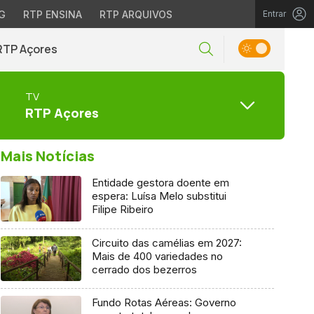
G
RTP ENSINA
RTP ARQUIVOS
Entrar
RTP Açores
TV
RTP Açores
Mais Notícias
Entidade gestora doente em
espera: Luísa Melo substitui
Filipe Ribeiro
Circuito das camélias em 2027:
Mais de 400 variedades no
cerrado dos bezerros
Fundo Rotas Aéreas: Governo