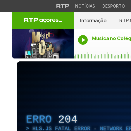
NOTÍCIAS
DESPORTO
Informação
RTP 
Musica no Colég
ERRO
204
HLS.JS FATAL ERROR - NETWORK E