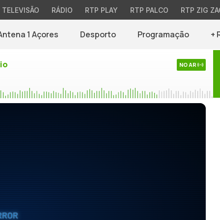
TELEVISÃO
RÁDIO
RTP PLAY
RTP PALCO
RTP ZIG ZA
Antena 1 Açores
Desporto
Programação
+ 
io
NO AR
RROR