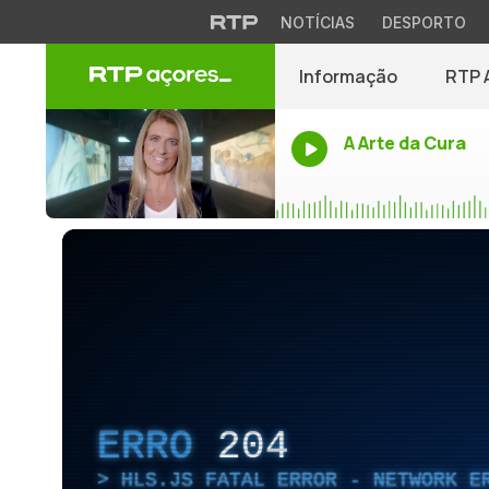
NOTÍCIAS
DESPORTO
Informação
RTP 
A Arte da Cura
ERRO
204
HLS.JS FATAL ERROR - NETWORK E