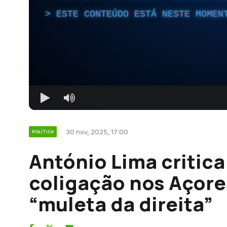
ESTE CONTEÚDO ESTÁ NESTE MOMEN
30 nov, 2025, 17:00
POLÍTICA
António Lima critica
coligação nos Açore
“muleta da direita”