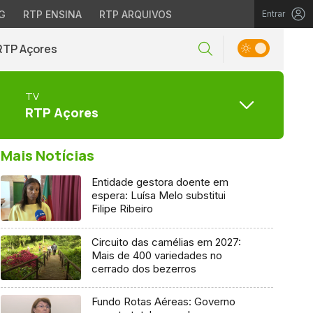
G
RTP ENSINA
RTP ARQUIVOS
Entrar
RTP Açores
TV
RTP Açores
Mais Notícias
Entidade gestora doente em
espera: Luísa Melo substitui
Filipe Ribeiro
Circuito das camélias em 2027:
Mais de 400 variedades no
cerrado dos bezerros
Fundo Rotas Aéreas: Governo