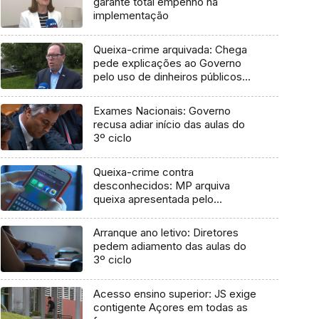
garante total empenho na
implementação
Queixa-crime arquivada: Chega
pede explicações ao Governo
pelo uso de dinheiros públicos
em processo judicial
Exames Nacionais: Governo
recusa adiar início das aulas do
3º ciclo
Queixa-crime contra
desconhecidos: MP arquiva
queixa apresentada pelo
Governo em 2021
Arranque ano letivo: Diretores
pedem adiamento das aulas do
3º ciclo
Acesso ensino superior: JS exige
contigente Açores em todas as