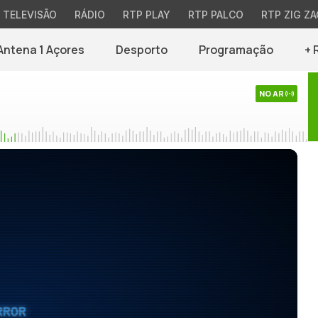
TELEVISÃO
RÁDIO
RTP PLAY
RTP PALCO
RTP ZIG ZA
Antena 1 Açores
Desporto
Programação
+ 
NO AR
RROR