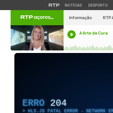
NOTÍCIAS
DESPORTO
Informação
RTP 
A Arte da Cura
ERRO
204
HLS.JS FATAL ERROR - NETWORK E