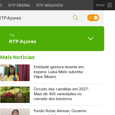
G
RTP ENSINA
RTP ARQUIVOS
Entrar
RTP Açores
TV
RTP Açores
Mais Notícias
Entidade gestora doente em
espera: Luísa Melo substitui
Filipe Ribeiro
Circuito das camélias em 2027:
Mais de 400 variedades no
cerrado dos bezerros
Fundo Rotas Aéreas: Governo