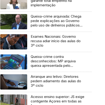
garante total empenho na
implementação
Queixa-crime arquivada: Chega
pede explicações ao Governo
pelo uso de dinheiros públicos
em processo judicial
Exames Nacionais: Governo
recusa adiar início das aulas do
3º ciclo
Queixa-crime contra
desconhecidos: MP arquiva
queixa apresentada pelo
Governo em 2021
Arranque ano letivo: Diretores
pedem adiamento das aulas do
3º ciclo
Acesso ensino superior: JS exige
contigente Açores em todas as