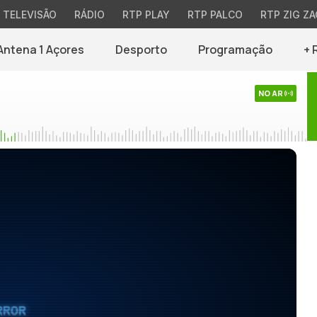
TELEVISÃO
RÁDIO
RTP PLAY
RTP PALCO
RTP ZIG ZA
Antena 1 Açores
Desporto
Programação
+ 
NO AR
RROR