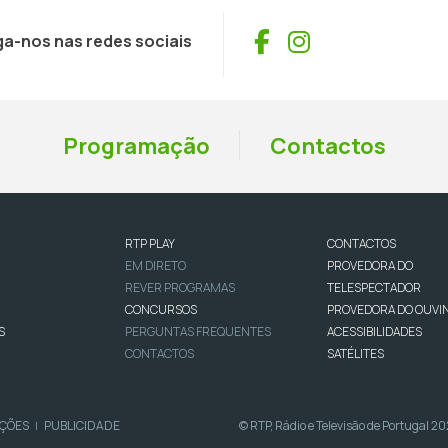
Facebook
Instagram
ga-nos nas redes sociais
Programação
Contactos
RTP PLAY
CONTACTOS
EM DIRETO
PROVEDORA DO
REVER PROGRAMAS
TELESPECTADOR
CONCURSOS
PROVEDORA DO OUVI
S
PERGUNTAS FREQUENTES
ACESSIBILIDADES
CONTACTOS
SATÉLITES
IÇÕES
PUBLICIDADE
© RTP, Rádio e Televisão de Portugal 2
|