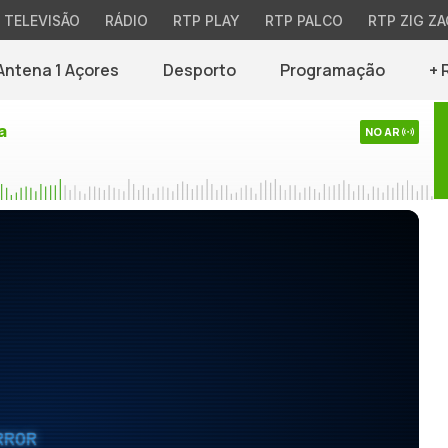
TELEVISÃO
RÁDIO
RTP PLAY
RTP PALCO
RTP ZIG ZA
Antena 1 Açores
Desporto
Programação
+ 
a
NO AR
RROR