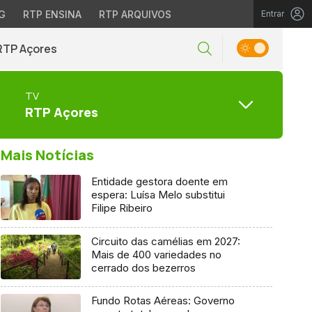
G
RTP ENSINA
RTP ARQUIVOS
Entrar
RTP Açores
TV
RTP Açores
Mais Notícias
Entidade gestora doente em
espera: Luísa Melo substitui
Filipe Ribeiro
Circuito das camélias em 2027:
Mais de 400 variedades no
cerrado dos bezerros
Fundo Rotas Aéreas: Governo