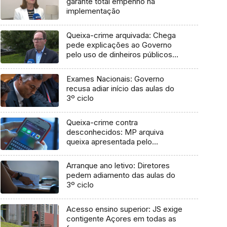
garante total empenho na
implementação
Queixa-crime arquivada: Chega
pede explicações ao Governo
pelo uso de dinheiros públicos
em processo judicial
Exames Nacionais: Governo
recusa adiar início das aulas do
3º ciclo
Queixa-crime contra
desconhecidos: MP arquiva
queixa apresentada pelo
Governo em 2021
Arranque ano letivo: Diretores
pedem adiamento das aulas do
3º ciclo
Acesso ensino superior: JS exige
contigente Açores em todas as