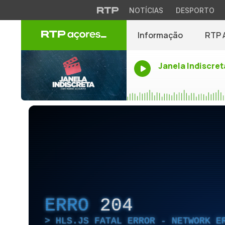
NOTÍCIAS
DESPORTO
Informação
RTP 
Janela Indiscret
ERRO
204
HLS.JS FATAL ERROR - NETWORK E