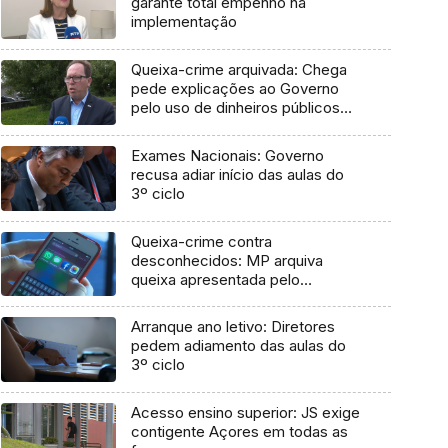
garante total empenho na
implementação
Queixa-crime arquivada: Chega
pede explicações ao Governo
pelo uso de dinheiros públicos
em processo judicial
Exames Nacionais: Governo
recusa adiar início das aulas do
3º ciclo
Queixa-crime contra
desconhecidos: MP arquiva
queixa apresentada pelo
Governo em 2021
Arranque ano letivo: Diretores
pedem adiamento das aulas do
3º ciclo
Acesso ensino superior: JS exige
contigente Açores em todas as