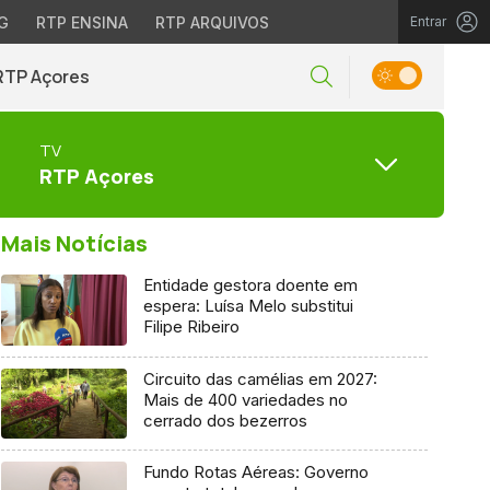
G
RTP ENSINA
RTP ARQUIVOS
Entrar
RTP Açores
TV
RTP Açores
Mais Notícias
Entidade gestora doente em
espera: Luísa Melo substitui
Filipe Ribeiro
Circuito das camélias em 2027:
Mais de 400 variedades no
cerrado dos bezerros
Fundo Rotas Aéreas: Governo