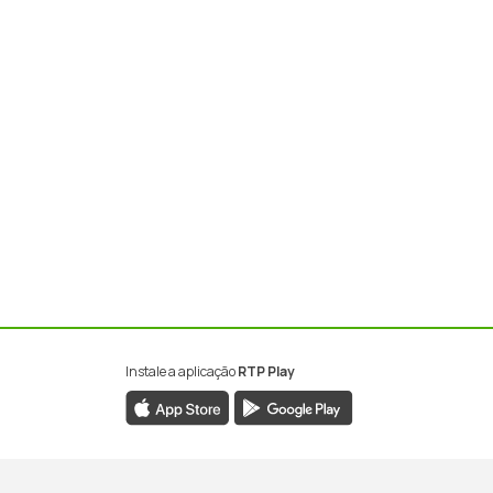
Instale a aplicação
RTP Play