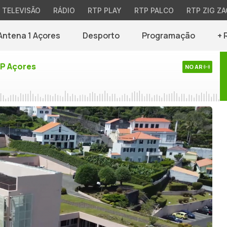
TELEVISÃO
RÁDIO
RTP PLAY
RTP PALCO
RTP ZIG ZA
Antena 1 Açores
Desporto
Programação
+ 
TP Açores
NO AR