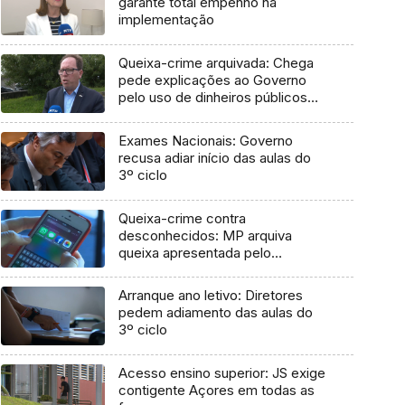
garante total empenho na
implementação
Queixa-crime arquivada: Chega
pede explicações ao Governo
pelo uso de dinheiros públicos
em processo judicial
Exames Nacionais: Governo
recusa adiar início das aulas do
3º ciclo
Queixa-crime contra
desconhecidos: MP arquiva
queixa apresentada pelo
Governo em 2021
Arranque ano letivo: Diretores
pedem adiamento das aulas do
3º ciclo
Acesso ensino superior: JS exige
contigente Açores em todas as