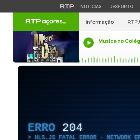
NOTÍCIAS
DESPORTO
Informação
RTP 
Musica no Colég
ERRO
204
HLS.JS FATAL ERROR - NETWORK E