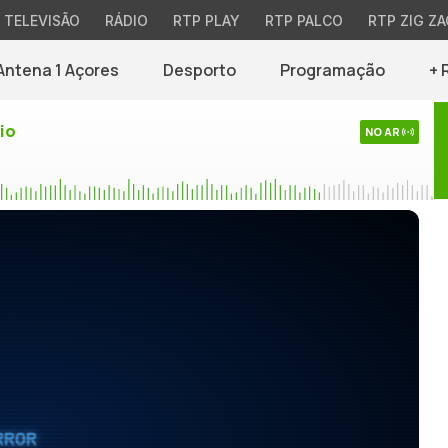
TELEVISÃO
RÁDIO
RTP PLAY
RTP PALCO
RTP ZIG ZA
Antena 1 Açores
Desporto
Programação
+ 
io
NO AR
RROR