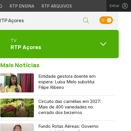
G
RTP ENSINA
RTP ARQUIVOS
Entrar
RTP Açores
TV
RTP Açores
Mais Notícias
Entidade gestora doente em
espera: Luísa Melo substitui
Filipe Ribeiro
Circuito das camélias em 2027:
Mais de 400 variedades no
cerrado dos bezerros
Fundo Rotas Aéreas: Governo