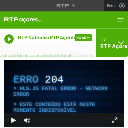
Entrar
Me
RTP Noticias/RTP Açores
NO AR
TV
RTP Açore
ERRO
204
HLS.JS FATAL ERROR - NETWORK
ERROR
ESTE CONTEÚDO ESTÁ NESTE
MOMENTO INDISPONÍVEL