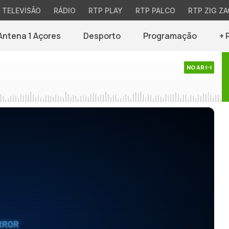
TELEVISÃO
RÁDIO
RTP PLAY
RTP PALCO
RTP ZIG ZA
Antena 1 Açores
Desporto
Programação
+ 
NO AR
RROR