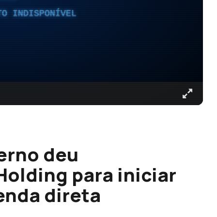
TO INDISPONÍVEL
verno deu
olding para iniciar
enda direta