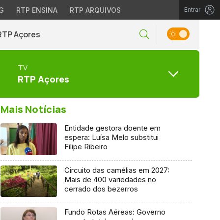
G
RTP ENSINA
RTP ARQUIVOS
Entrar
RTP Açores
TV
RTP Açores
Mais Notícias
Entidade gestora doente em
espera: Luísa Melo substitui
Filipe Ribeiro
Circuito das camélias em 2027:
Mais de 400 variedades no
cerrado dos bezerros
Fundo Rotas Aéreas: Governo