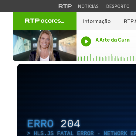
NOTÍCIAS
DESPORTO
Informação
RTP 
A Arte da Cura
ERRO
204
HLS.JS FATAL ERROR - NETWORK E