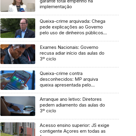
garante total empenho na
implementação
Queixa-crime arquivada: Chega
pede explicações ao Governo
pelo uso de dinheiros públicos
em processo judicial
Exames Nacionais: Governo
recusa adiar início das aulas do
3º ciclo
Queixa-crime contra
desconhecidos: MP arquiva
queixa apresentada pelo
Governo em 2021
Arranque ano letivo: Diretores
pedem adiamento das aulas do
3º ciclo
Acesso ensino superior: JS exige
contigente Açores em todas as