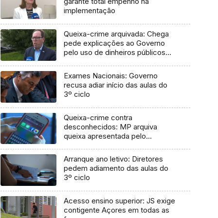
garante total empenho na
implementação
Queixa-crime arquivada: Chega
pede explicações ao Governo
pelo uso de dinheiros públicos
em processo judicial
Exames Nacionais: Governo
recusa adiar início das aulas do
3º ciclo
Queixa-crime contra
desconhecidos: MP arquiva
queixa apresentada pelo
Governo em 2021
Arranque ano letivo: Diretores
pedem adiamento das aulas do
3º ciclo
Acesso ensino superior: JS exige
contigente Açores em todas as