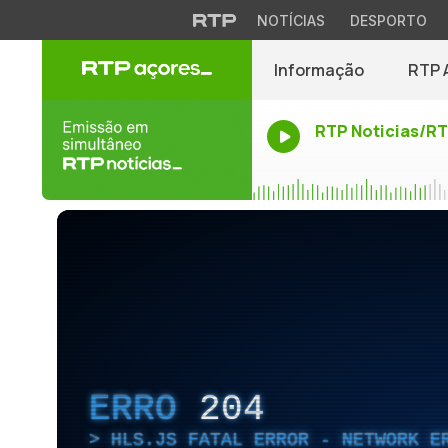
NOTÍCIAS
DESPORTO
Informação
RTP 
RTP Noticias/R
ERRO
204
HLS.JS FATAL ERROR - NETWORK E