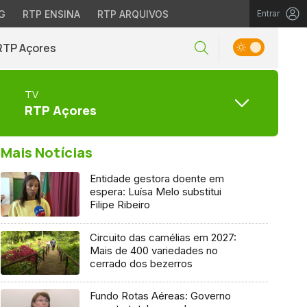
G
RTP ENSINA
RTP ARQUIVOS
Entrar
RTP Açores
TV
RTP Açores
Mais Notícias
Entidade gestora doente em
espera: Luísa Melo substitui
Filipe Ribeiro
Circuito das camélias em 2027:
Mais de 400 variedades no
cerrado dos bezerros
Fundo Rotas Aéreas: Governo