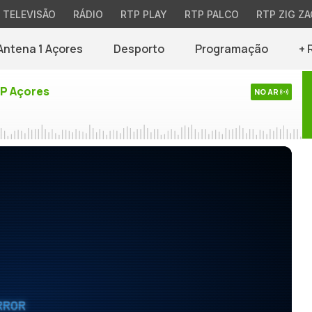
TELEVISÃO
RÁDIO
RTP PLAY
RTP PALCO
RTP ZIG ZA
Antena 1 Açores
Desporto
Programação
+ 
TP Açores
NO AR
RROR