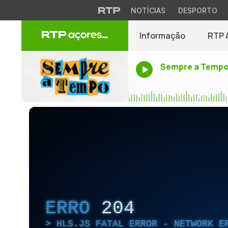
NOTÍCIAS
DESPORTO
Informação
RTP 
Sempre a Temp
ERRO
204
HLS.JS FATAL ERROR - NETWORK E