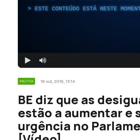
ESTE CONTEÚDO ESTÁ NESTE MOMEN
18 out, 2019, 13:14
POLÍTICA
BE diz que as desigu
estão a aumentar e 
urgência no Parlam
[Vídeo]