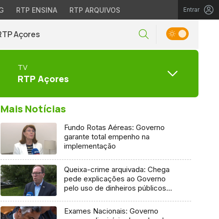
G
RTP ENSINA
RTP ARQUIVOS
Entrar
RTP Açores
TV
RTP Açores
Mais Notícias
Fundo Rotas Aéreas: Governo
garante total empenho na
implementação
Queixa-crime arquivada: Chega
pede explicações ao Governo
pelo uso de dinheiros públicos
em processo judicial
Exames Nacionais: Governo