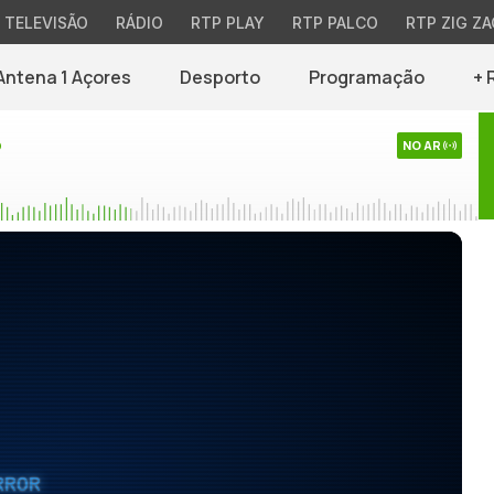
TELEVISÃO
RÁDIO
RTP PLAY
RTP PALCO
RTP ZIG ZA
Antena 1 Açores
Desporto
Programação
+ 
o
NO AR
RROR