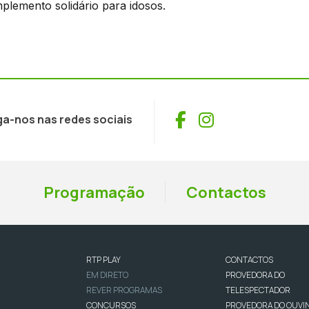
mplemento solidário para idosos.
Facebook
Instagram
ga-nos nas redes sociais
Programação
Contactos
RTP PLAY
CONTACTOS
EM DIRETO
PROVEDORA DO
REVER PROGRAMAS
TELESPECTADOR
CONCURSOS
PROVEDORA DO OUVI