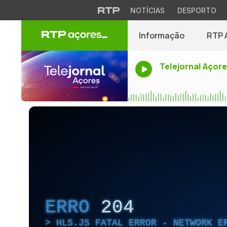
NOTÍCIAS
DESPORTO
Informação
RTP 
Telejornal Açor
ERRO
204
HLS.JS FATAL ERROR - NETWORK E