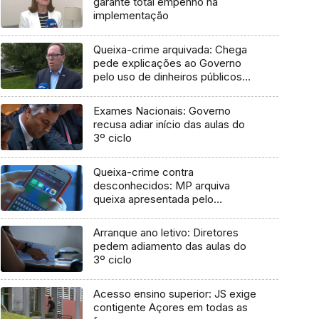
garante total empenho na
implementação
Queixa-crime arquivada: Chega
pede explicações ao Governo
pelo uso de dinheiros públicos
em processo judicial
Exames Nacionais: Governo
recusa adiar início das aulas do
3º ciclo
Queixa-crime contra
desconhecidos: MP arquiva
queixa apresentada pelo
Governo em 2021
Arranque ano letivo: Diretores
pedem adiamento das aulas do
3º ciclo
Acesso ensino superior: JS exige
contigente Açores em todas as