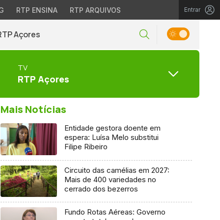
G
RTP ENSINA
RTP ARQUIVOS
Entrar
RTP Açores
TV
RTP Açores
Mais Notícias
Entidade gestora doente em
espera: Luísa Melo substitui
Filipe Ribeiro
Circuito das camélias em 2027:
Mais de 400 variedades no
cerrado dos bezerros
Fundo Rotas Aéreas: Governo