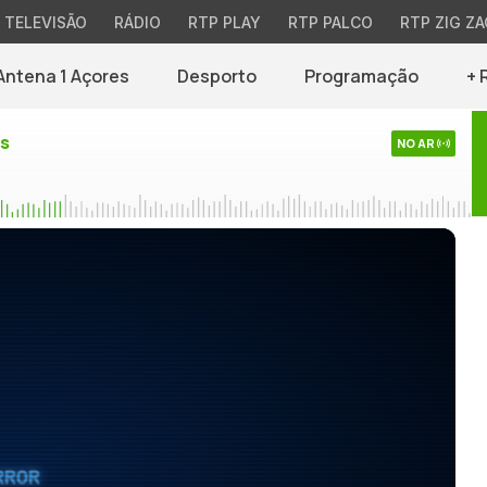
TELEVISÃO
RÁDIO
RTP PLAY
RTP PALCO
RTP ZIG ZA
Antena 1 Açores
Desporto
Programação
+ 
es
NO AR
RROR