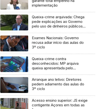
garante total empenho na
implementação
Queixa-crime arquivada: Chega
pede explicações ao Governo
pelo uso de dinheiros públicos
em processo judicial
Exames Nacionais: Governo
recusa adiar início das aulas do
3º ciclo
Queixa-crime contra
desconhecidos: MP arquiva
queixa apresentada pelo
Governo em 2021
Arranque ano letivo: Diretores
pedem adiamento das aulas do
3º ciclo
Acesso ensino superior: JS exige
contigente Açores em todas as