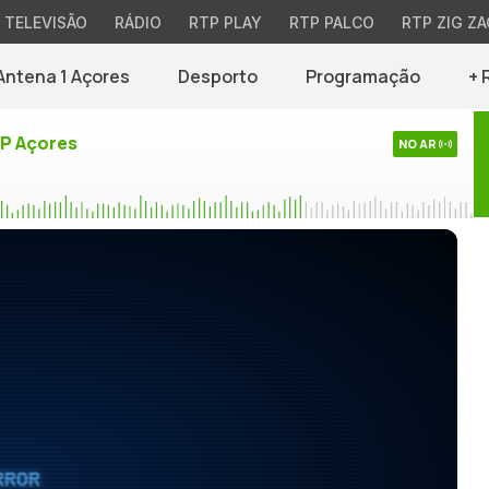
TELEVISÃO
RÁDIO
RTP PLAY
RTP PALCO
RTP ZIG ZA
Antena 1 Açores
Desporto
Programação
+ 
TP Açores
NO AR
RROR