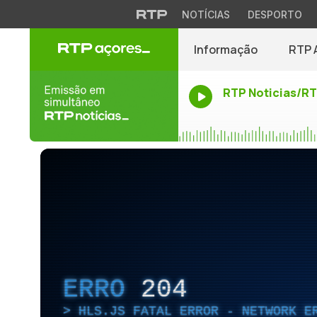
NOTÍCIAS
DESPORTO
Informação
RTP 
RTP Noticias/R
ERRO
204
HLS.JS FATAL ERROR - NETWORK E