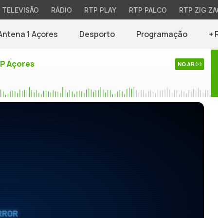
TELEVISÃO
RÁDIO
RTP PLAY
RTP PALCO
RTP ZIG ZA
Antena 1 Açores
Desporto
Programação
+ 
TP Açores
NO AR
RROR