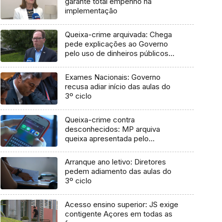
garante total empenho na
implementação
Queixa-crime arquivada: Chega
pede explicações ao Governo
pelo uso de dinheiros públicos
em processo judicial
Exames Nacionais: Governo
recusa adiar início das aulas do
3º ciclo
Queixa-crime contra
desconhecidos: MP arquiva
queixa apresentada pelo
Governo em 2021
Arranque ano letivo: Diretores
pedem adiamento das aulas do
3º ciclo
Acesso ensino superior: JS exige
contigente Açores em todas as