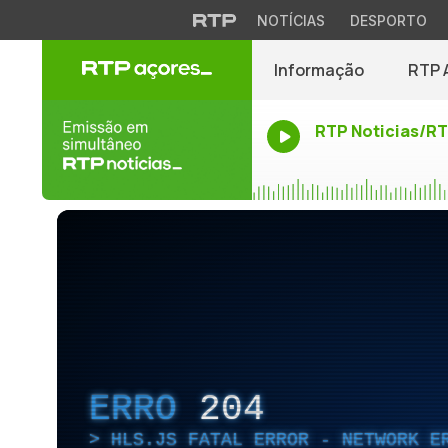
NOTÍCIAS
DESPORTO
Informação
RTP 
RTP Noticias/R
ERRO
204
HLS.JS FATAL ERROR - NETWORK E