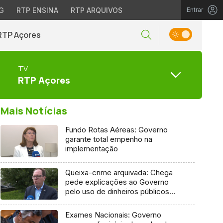
G
RTP ENSINA
RTP ARQUIVOS
Entrar
RTP Açores
TV
RTP Açores
Mais Notícias
Fundo Rotas Aéreas: Governo
garante total empenho na
implementação
Queixa-crime arquivada: Chega
pede explicações ao Governo
pelo uso de dinheiros públicos
em processo judicial
Exames Nacionais: Governo