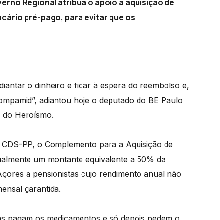
erno Regional atribua o apoio à aquisição de
cário pré-pago, para evitar que os
diantar o dinheiro e ficar à espera do reembolso e,
ompamid”, adiantou hoje o deputado do BE Paulo
 do Heroísmo.
o CDS-PP, o Complemento para a Aquisição de
ualmente um montante equivalente a 50% da
Açores a pensionistas cujo rendimento anual não
mensal garantida.
as pagam os medicamentos e só depois pedem o