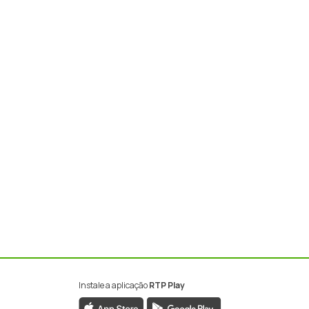
Instale a aplicação
RTP Play