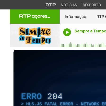
NOTÍCIAS
DESPORTO
Informação
RTP 
Sempre a Temp
ERRO
204
HLS.JS FATAL ERROR - NETWORK E