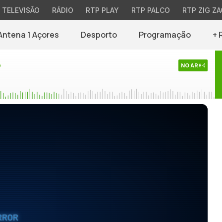
TELEVISÃO
RÁDIO
RTP PLAY
RTP PALCO
RTP ZIG ZA
Antena 1 Açores
Desporto
Programação
+ 
o
NO AR
RROR