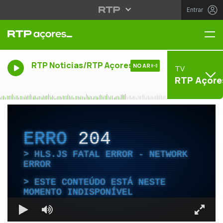
Entrar
Me
RTP Noticias/RTP Açores
NO AR
TV
RTP Açore
ERRO
204
HLS.JS FATAL ERROR - NETWORK
ERROR
ESTE CONTEÚDO ESTÁ NESTE
MOMENTO INDISPONÍVEL