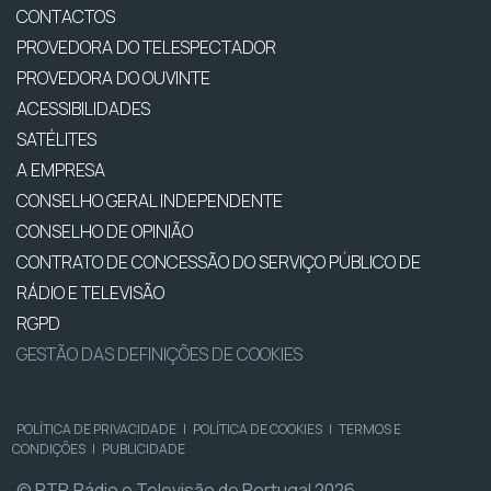
CONTACTOS
PROVEDORA DO TELESPECTADOR
PROVEDORA DO OUVINTE
ACESSIBILIDADES
SATÉLITES
A EMPRESA
CONSELHO GERAL INDEPENDENTE
CONSELHO DE OPINIÃO
CONTRATO DE CONCESSÃO DO SERVIÇO PÚBLICO DE
RÁDIO E TELEVISÃO
RGPD
GESTÃO DAS DEFINIÇÕES DE COOKIES
POLÍTICA DE PRIVACIDADE
|
POLÍTICA DE COOKIES
|
TERMOS E
CONDIÇÕES
|
PUBLICIDADE
© RTP, Rádio e Televisão de Portugal 2026