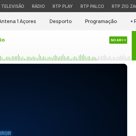
TELEVISÃO
RÁDIO
RTP PLAY
RTP PALCO
RTP ZIG ZA
Antena 1 Açores
Desporto
Programação
+ 
io
NO AR
RROR