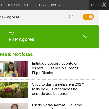
G
RTP ENSINA
RTP ARQUIVOS
Entrar
RTP Açores
TV
RTP Açores
Mais Notícias
Entidade gestora doente em
espera: Luísa Melo substitui
Filipe Ribeiro
Circuito das camélias em 2027:
Mais de 400 variedades no
cerrado dos bezerros
Fundo Rotas Aéreas: Governo