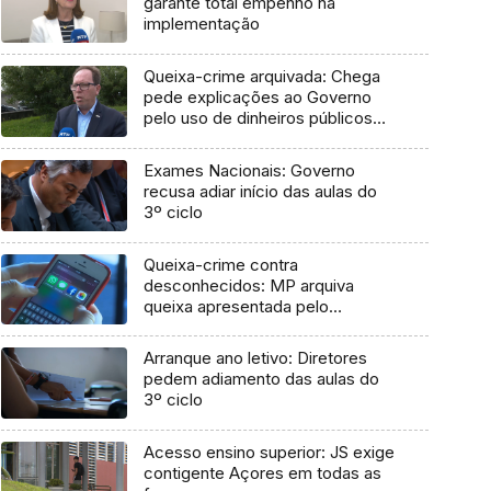
garante total empenho na
implementação
Queixa-crime arquivada: Chega
pede explicações ao Governo
pelo uso de dinheiros públicos
em processo judicial
Exames Nacionais: Governo
recusa adiar início das aulas do
3º ciclo
Queixa-crime contra
desconhecidos: MP arquiva
queixa apresentada pelo
Governo em 2021
Arranque ano letivo: Diretores
pedem adiamento das aulas do
3º ciclo
Acesso ensino superior: JS exige
contigente Açores em todas as