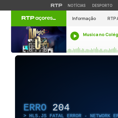
NOTÍCIAS
DESPORTO
Informação
RTP 
Musica no Colég
ERRO
204
HLS.JS FATAL ERROR - NETWORK E